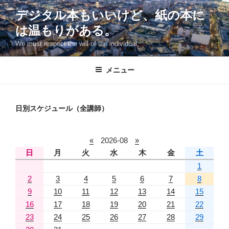
コ
デジタル本もいいけど、紙の本に
ン
は温もりがある。
テ
ン
We must respect the will of the individual.
ツ
へ
メニュー
ス
キ
ッ
日別スケジュール（全講師）
プ
«
2026-08
»
日
月
火
水
木
金
土
1
2
3
4
5
6
7
8
9
10
11
12
13
14
15
16
17
18
19
20
21
22
23
24
25
26
27
28
29