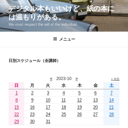
コ
デジタル本もいいけど、紙の本に
ン
は温もりがある。
テ
ン
We must respect the will of the individual.
ツ
へ
メニュー
ス
キ
ッ
日別スケジュール（全講師）
プ
«
2023-10
»
» 今日
日
月
火
水
木
金
土
1
2
3
4
5
6
7
8
9
10
11
12
13
14
15
16
17
18
19
20
21
22
23
24
25
26
27
28
29
30
31