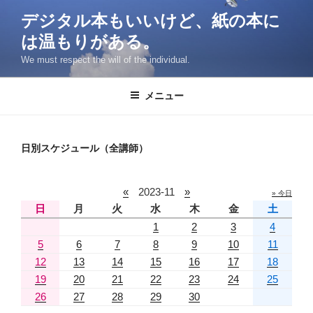
コ
デジタル本もいいけど、紙の本に
ン
は温もりがある。
テ
ン
We must respect the will of the individual.
ツ
へ
メニュー
ス
キ
ッ
日別スケジュール（全講師）
プ
«
2023-11
»
» 今日
日
月
火
水
木
金
土
1
2
3
4
5
6
7
8
9
10
11
12
13
14
15
16
17
18
19
20
21
22
23
24
25
26
27
28
29
30