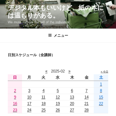
コ
デジタル本もいいけど、紙の本に
ン
は温もりがある。
テ
ン
We must respect the will of the individual.
ツ
へ
メニュー
ス
キ
ッ
日別スケジュール（全講師）
プ
«
2025-02
»
» 今日
日
月
火
水
木
金
土
1
2
3
4
5
6
7
8
9
10
11
12
13
14
15
16
17
18
19
20
21
22
23
24
25
26
27
28