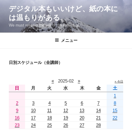
コ
デジタル本もいいけど、紙の本に
ン
は温もりがある。
テ
ン
We must respect the will of the individual.
ツ
へ
メニュー
ス
キ
ッ
日別スケジュール（全講師）
プ
«
2025-02
»
» 今日
日
月
火
水
木
金
土
1
2
3
4
5
6
7
8
9
10
11
12
13
14
15
16
17
18
19
20
21
22
23
24
25
26
27
28